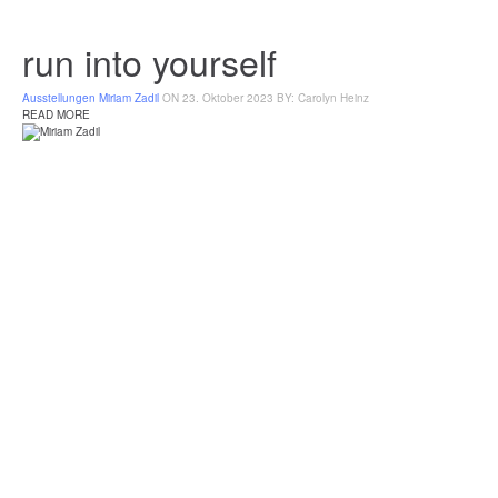
run into yourself
Ausstellungen
Miriam Zadil
ON 23. Oktober 2023
BY: Carolyn Heinz
READ MORE