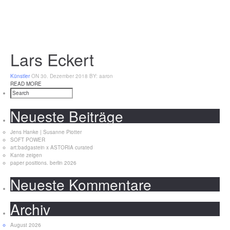
Lars Eckert
Künstler
ON 30. Dezember 2018
BY: aaron
READ MORE
Neueste Beiträge
Jens Hanke | Susanne Piotter
SOFT POWER
art:badgastein x ASTORIA curated
Kante zeigen
paper positions. berlin 2026
Neueste Kommentare
Archiv
August 2026