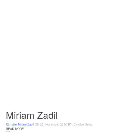
Miriam Zadil
Künstler
Miriam Zadil
ON 25. November 2020
BY: Carolyn Heinz
READ MORE