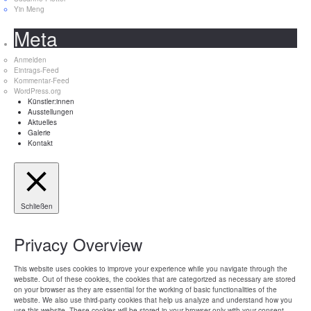
Yin Meng
Meta
Anmelden
Eintrags-Feed
Kommentar-Feed
WordPress.org
Künstler:innen
Ausstellungen
Aktuelles
Galerie
Kontakt
Schließen
Privacy Overview
This website uses cookies to improve your experience while you navigate through the
website. Out of these cookies, the cookies that are categorized as necessary are stored
on your browser as they are essential for the working of basic functionalities of the
website. We also use third-party cookies that help us analyze and understand how you
use this website. These cookies will be stored in your browser only with your consent.