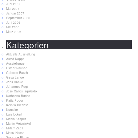
Juni 2007
Mai 2007
Januar 2007
September 2006
Juni 2006
Mai 2006
März 2006
Kategorien
Aktuelle Ausstellung
Astrid Köppe
Ausstellungen
Esther Naused
Gabriele Basch
Gesa Lange
Jens Hanke
Johannes Regin
José Carlos Izquierdo
Katharina Büche
Katja Pudor
Kerstin Drechsel
Künstler
Lars Eckert
Martin Kasper
Martin Meiswinkel
Miriam Zadil
Moritz Hasse
Susanne Piotter