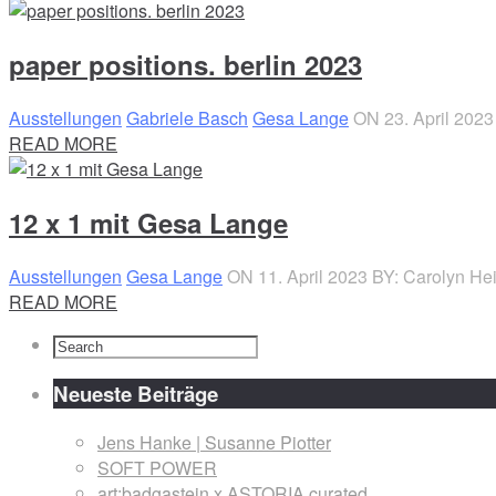
paper positions. berlin 2023
Ausstellungen
Gabriele Basch
Gesa Lange
ON 23. April 2023
READ MORE
12 x 1 mit Gesa Lange
Ausstellungen
Gesa Lange
ON 11. April 2023
BY: Carolyn He
READ MORE
Neueste Beiträge
Jens Hanke | Susanne Piotter
SOFT POWER
art:badgastein x ASTORIA curated