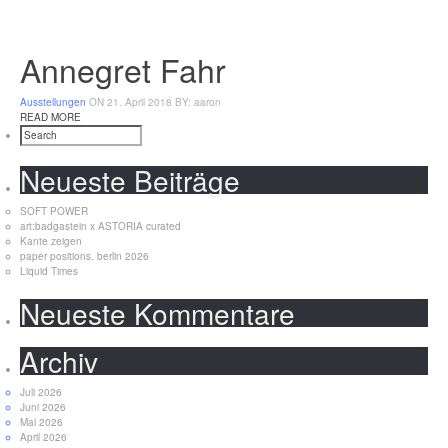
Annegret Fahr
Ausstellungen
ON 21. April 2018
BY: aaron
READ MORE
Neueste Beiträge
SOFT POWER
art:badgastein x ASTORIA curated
Kante zeigen
paper positions. berlin 2026
Liquid Times
Neueste Kommentare
Archiv
Juli 2026
Juni 2026
Mai 2026
April 2026