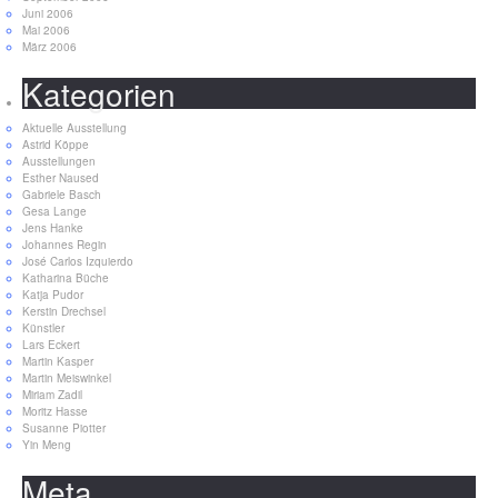
Juni 2006
Mai 2006
März 2006
Kategorien
Aktuelle Ausstellung
Astrid Köppe
Ausstellungen
Esther Naused
Gabriele Basch
Gesa Lange
Jens Hanke
Johannes Regin
José Carlos Izquierdo
Katharina Büche
Katja Pudor
Kerstin Drechsel
Künstler
Lars Eckert
Martin Kasper
Martin Meiswinkel
Miriam Zadil
Moritz Hasse
Susanne Piotter
Yin Meng
Meta