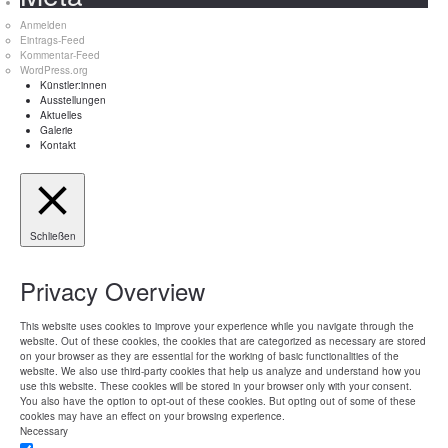
Anmelden
Eintrags-Feed
Kommentar-Feed
WordPress.org
Künstler:innen
Ausstellungen
Aktuelles
Galerie
Kontakt
Schließen
Privacy Overview
This website uses cookies to improve your experience while you navigate through the
website. Out of these cookies, the cookies that are categorized as necessary are stored
on your browser as they are essential for the working of basic functionalities of the
website. We also use third-party cookies that help us analyze and understand how you
use this website. These cookies will be stored in your browser only with your consent.
You also have the option to opt-out of these cookies. But opting out of some of these
cookies may have an effect on your browsing experience.
Necessary