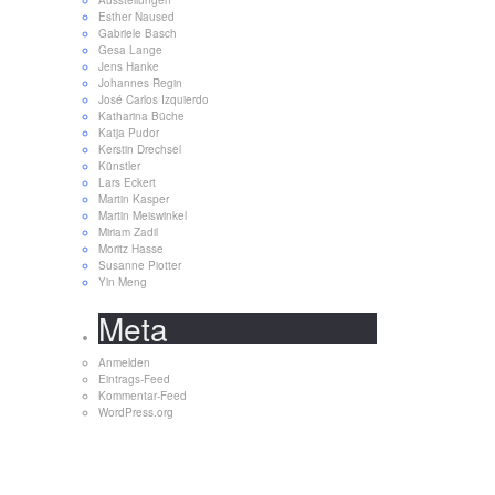
Ausstellungen
Esther Naused
Gabriele Basch
Gesa Lange
Jens Hanke
Johannes Regin
José Carlos Izquierdo
Katharina Büche
Katja Pudor
Kerstin Drechsel
Künstler
Lars Eckert
Martin Kasper
Martin Meiswinkel
Miriam Zadil
Moritz Hasse
Susanne Piotter
Yin Meng
Meta
Anmelden
Eintrags-Feed
Kommentar-Feed
WordPress.org