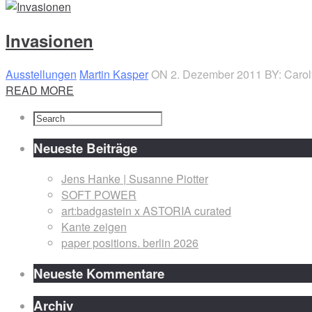
Invasionen
Ausstellungen
Martin Kasper
ON 2. Dezember 2011
BY: Caro
READ MORE
Neueste Beiträge
Jens Hanke | Susanne Piotter
SOFT POWER
art:badgastein x ASTORIA curated
Kante zeigen
paper positions. berlin 2026
Neueste Kommentare
Archiv