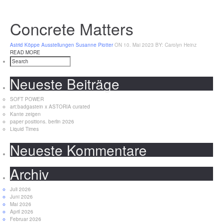
Concrete Matters
Astrid Köppe
Ausstellungen
Susanne Piotter
ON 10. Mai 2023
BY: Carolyn Heinz
READ MORE
Neueste Beiträge
SOFT POWER
art:badgastein x ASTORIA curated
Kante zeigen
paper positions. berlin 2026
Liquid Times
Neueste Kommentare
Archiv
Juli 2026
Juni 2026
Mai 2026
April 2026
Februar 2026