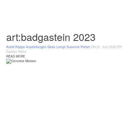
art:badgastein 2023
Astrid Köppe
Ausstellungen
Gesa Lange
Susanne Piotter
ON 27. Juni 2023
BY:
Carolyn Heinz
READ MORE