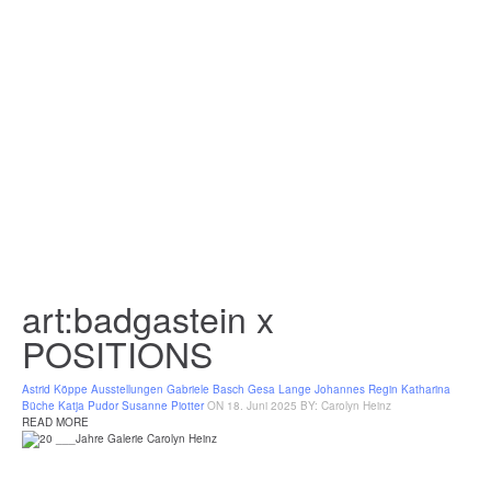
art:badgastein x
POSITIONS
Astrid Köppe
Ausstellungen
Gabriele Basch
Gesa Lange
Johannes Regin
Katharina
Büche
Katja Pudor
Susanne Piotter
ON 18. Juni 2025
BY: Carolyn Heinz
READ MORE