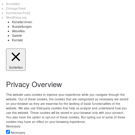
Anmelden
Eintrags-Feed
Kommentar-Feed
WordPress.org
Künstler:innen
Ausstellungen
Aktuelles
Galerie
Kontakt
Schließen
Privacy Overview
This website uses cookies to improve your experience while you navigate through the
website. Out of these cookies, the cookies that are categorized as necessary are stored
on your browser as they are essential for the working of basic functionalities of the
website. We also use third-party cookies that help us analyze and understand how you
use this website. These cookies will be stored in your browser only with your consent.
You also have the option to opt-out of these cookies. But opting out of some of these
cookies may have an effect on your browsing experience.
Necessary
Necessary