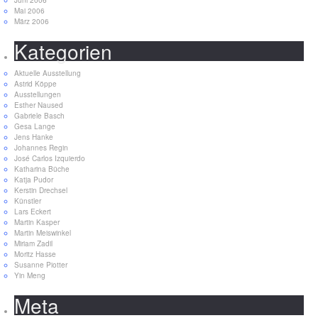
Mai 2006
März 2006
Kategorien
Aktuelle Ausstellung
Astrid Köppe
Ausstellungen
Esther Naused
Gabriele Basch
Gesa Lange
Jens Hanke
Johannes Regin
José Carlos Izquierdo
Katharina Büche
Katja Pudor
Kerstin Drechsel
Künstler
Lars Eckert
Martin Kasper
Martin Meiswinkel
Miriam Zadil
Moritz Hasse
Susanne Piotter
Yin Meng
Meta