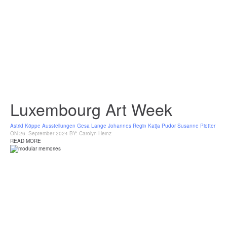
Luxembourg Art Week
Astrid Köppe
Ausstellungen
Gesa Lange
Johannes Regin
Katja Pudor
Susanne Piotter
ON 26. September 2024
BY: Carolyn Heinz
READ MORE