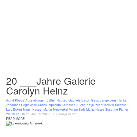
20 ___Jahre Galerie
Carolyn Heinz
Astrid Köppe
Ausstellungen
Esther Naused
Gabriele Basch
Gesa Lange
Jens Hanke
Johannes Regin
José Carlos Izquierdo
Katharina Büche
Katja Pudor
Kerstin Drechsel
Lars Eckert
Martin Kasper
Martin Meiswinkel
Miriam Zadil
Moritz Hasse
Susanne Piotter
Yin Meng
ON 13. Januar 2025
BY: Carolyn Heinz
READ MORE