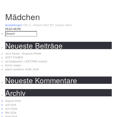
Mädchen
Ausstellungen
ON 12. Oktober 2007
BY: Carolyn Heinz
READ MORE
Neueste Beiträge
Jens Hanke | Susanne Piotter
SOFT POWER
art:badgastein x ASTORIA curated
Kante zeigen
paper positions. berlin 2026
Neueste Kommentare
Archiv
August 2026
Juli 2026
Juni 2026
Mai 2026
April 2026