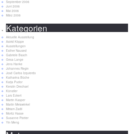
September 2006
Juni 2006
Mai 2006
März 2006
Kategorien
Aktuelle Ausstellung
Astrid Köppe
Ausstellungen
Esther Naused
Gabriele Basch
Gesa Lange
Jens Hanke
Johannes Regin
José Carlos Izquierdo
Katharina Büche
Katja Pudor
Kerstin Drechsel
Künstler
Lars Eckert
Martin Kasper
Martin Meiswinkel
Miriam Zadil
Moritz Hasse
Susanne Piotter
Yin Meng