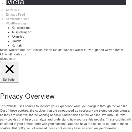
Meta
Anmelden
Eintrags-Feed
Kommentar-Feed
WordPress.org
Künstler:innen
Ausstellungen
Aktuelles
Galerie
Kontakt
Diese Website benutzt Cookies. Wenn Sie die Website weiter nutzen, gehen wir von Ihrem
Einverständnis aus.
Akzeptieren
Schließen
Privacy Overview
This website uses cookies to improve your experience while you navigate through the website.
Out of these cookies, the cookies that are categorized as necessary are stored on your browser
as they are essential for the working of basic functionalities of the website. We also use third-
party cookies that help us analyze and understand how you use this website. These cookies will
be stored in your browser only with your consent. You also have the option to opt-out of these
cookies. But opting out of some of these cookies may have an effect on your browsing