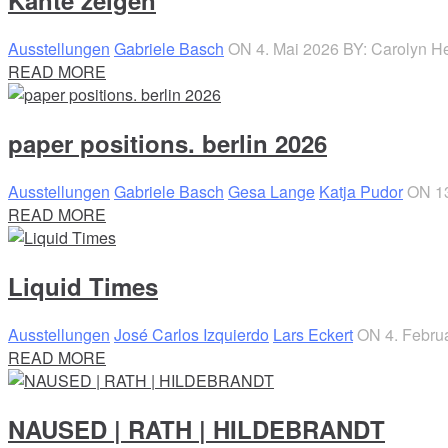
Kante zeigen
Ausstellungen
Gabriele Basch
ON 4. Mai 2026
BY: Carolyn H
READ MORE
paper positions. berlin 2026
Ausstellungen
Gabriele Basch
Gesa Lange
Katja Pudor
ON 13
READ MORE
Liquid Times
Ausstellungen
José Carlos Izquierdo
Lars Eckert
ON 4. Febru
READ MORE
NAUSED | RATH | HILDEBRANDT