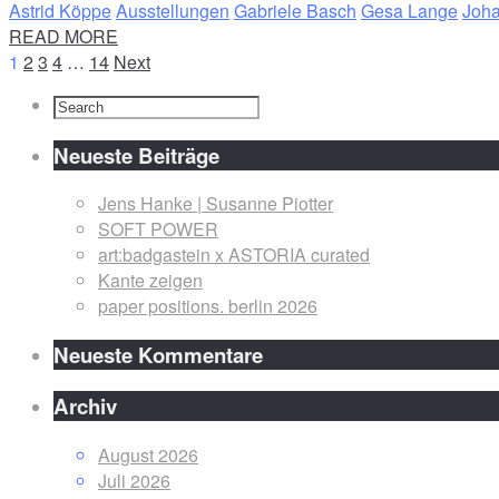
Astrid Köppe
Ausstellungen
Gabriele Basch
Gesa Lange
Joh
READ MORE
1
2
3
4
…
14
Next
Neueste Beiträge
Jens Hanke | Susanne Piotter
SOFT POWER
art:badgastein x ASTORIA curated
Kante zeigen
paper positions. berlin 2026
Neueste Kommentare
Archiv
August 2026
Juli 2026