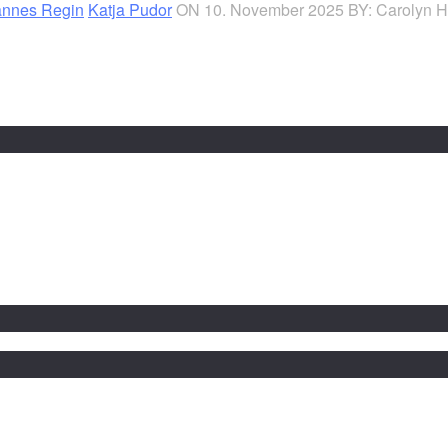
annes Regin
Katja Pudor
ON 10. November 2025
BY: Carolyn H