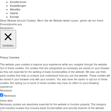
Künstler:innen
Ausstellungen
Aktuelles
Galerie
Kontakt
Diese Website benutzt Cookies. Wenn Sie die Website weiter nutzen, gehen wir von Ihrem
Einverständnis aus.
Akzeptieren
Schließen
Privacy Overview
This website uses cookies to improve your experience while you navigate through the website.
Out of these cookies, the cookies that are categorized as necessary are stored on your browser
as they are essential for the working of basic functionalities of the website. We also use third-
party cookies that help us analyze and understand how you use this website. These cookies will
be stored in your browser only with your consent. You also have the option to opt-out of these
cookies. But opting out of some of these cookies may have an effect on your browsing
experience.
Necessary
Necessary
immer aktiv
Necessary cookies are absolutely essential for the website to function properly. This category
only includes cookies that ensures basic functionalities and security features of the website.