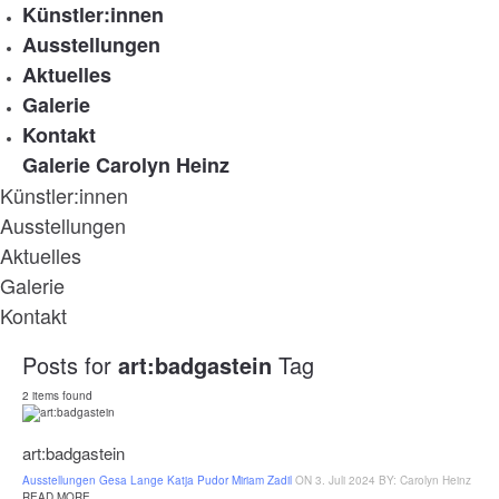
Künstler:innen
Ausstellungen
Aktuelles
Galerie
Kontakt
Galerie Carolyn Heinz
Künstler:innen
Ausstellungen
Aktuelles
Galerie
Kontakt
Posts for
art:badgastein
Tag
2 items found
art:badgastein
Ausstellungen
Gesa Lange
Katja Pudor
Miriam Zadil
ON 3. Juli 2024
BY: Carolyn Heinz
READ MORE