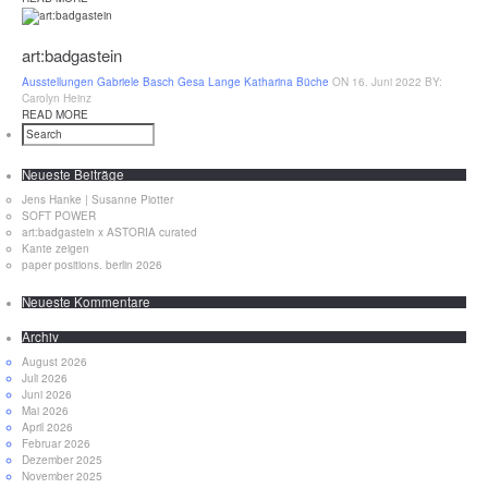
art:badgastein
Ausstellungen
Gabriele Basch
Gesa Lange
Katharina Büche
ON 16. Juni 2022
BY:
Carolyn Heinz
READ MORE
Neueste Beiträge
Jens Hanke | Susanne Piotter
SOFT POWER
art:badgastein x ASTORIA curated
Kante zeigen
paper positions. berlin 2026
Neueste Kommentare
Archiv
August 2026
Juli 2026
Juni 2026
Mai 2026
April 2026
Februar 2026
Dezember 2025
November 2025