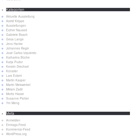
Kategorien
Aktuelle Ausstellung
Astrid Köppe
Ausstellungen
Esther Naused
Gabriele Basch
Gesa Lange
Jens Hanke
Johannes Regin
José Carlos Izquierdo
Katharina Büche
Katja Pudor
Kerstin Drechsel
Künstler
Lars Eckert
Martin Kasper
Martin Meiswinkel
Miriam Zadil
Moritz Hasse
Susanne Piotter
Yin Meng
Meta
Anmelden
Eintrags-Feed
Kommentar-Feed
WordPress.org