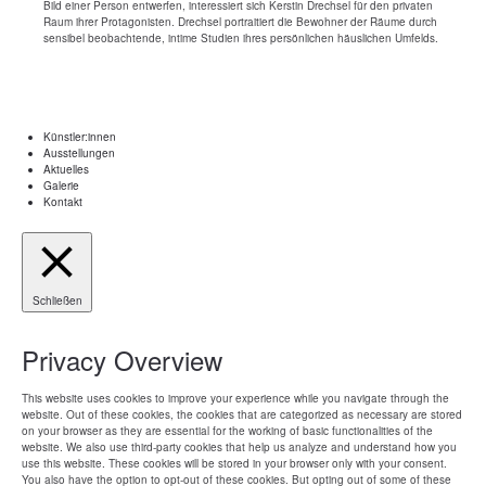
Bild einer Person entwerfen, interessiert sich Kerstin Drechsel für den privaten
Raum ihrer Protagonisten. Drechsel portraitiert die Bewohner der Räume durch
sensibel beobachtende, intime Studien ihres persönlichen häuslichen Umfelds.
Künstler:innen
Ausstellungen
Aktuelles
Galerie
Kontakt
Schließen
Privacy Overview
This website uses cookies to improve your experience while you navigate through the
website. Out of these cookies, the cookies that are categorized as necessary are stored
on your browser as they are essential for the working of basic functionalities of the
website. We also use third-party cookies that help us analyze and understand how you
use this website. These cookies will be stored in your browser only with your consent.
You also have the option to opt-out of these cookies. But opting out of some of these