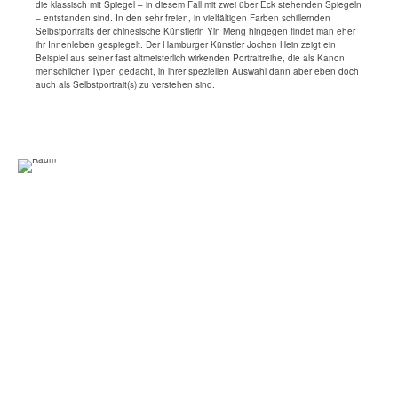
die klassisch mit Spiegel – in diesem Fall mit zwei über Eck stehenden Spiegeln
– entstanden sind. In den sehr freien, in vielfältigen Farben schillernden
Selbstportraits der chinesische Künstlerin Yin Meng hingegen findet man eher
ihr Innenleben gespiegelt. Der Hamburger Künstler Jochen Hein zeigt ein
Beispiel aus seiner fast altmeisterlich wirkenden Portraitreihe, die als Kanon
menschlicher Typen gedacht, in ihrer speziellen Auswahl dann aber eben doch
auch als Selbstportrait(s) zu verstehen sind.