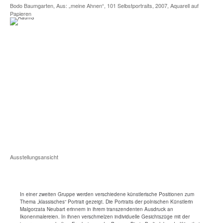
Bodo Baumgarten, Aus: „meine Ahnen“, 101 Selbstportraits, 2007, Aquarell auf
Papieren
Ausstellungsansicht
In einer zweiten Gruppe werden verschiedene künstlerische Positionen zum
Thema „klassisches“ Portrait gezeigt. Die Portraits der polnischen Künstlerin
Malgorzata Neubart erinnern in ihrem transzendenten Ausdruck an
Ikonenmalereien. In ihnen verschmelzen individuelle Gesichtszüge mit der