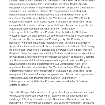
inneren, wesenhaften Erscheinung der Person. Die in Berlin lebende Künstlerin
Diana Sprenger erarbeitet ihre Portraits direkt mit einem Modell. Aber die
weitgehend von ihren physiognomischen Merkmalen abgelösten Gesichter aus
Grautönen und Schraffuren müssen sich regelrecht aus dem Bildgrund
hervorkämpfen um dann, bei Betrachtung aus unmittelbarer Nähe, eine
ungeheure Plastizität zu entwickeln. Die Vorbilder zu Ommo Willes Portraits
entstammen indessen einer medizinischen Publikation der 50er Jahre, in der
exemplarisch herzkranke Patienten vorgestellt sind. Anhand der abgebildeten
Fotografien sowie der dokumentierten Kranken- und knappen
Lebensgeschichte hat Wille freie Portraits dieser individuellen Schicksale
entstehen lassen.In einer zweiten Gruppe werden verschiedene künstlerische
Positionen zum Thema „klassisches“ Portrait gezeigt. Die Portraits der
polnischen Künstlerin Malgorzata Neubart erinnern in ihrem transzendenten
Ausdruck an Ikonenmalereien. In ihnen verschmelzen individuelle Gesichtszüge
mit der inneren, wesenhaften Erscheinung der Person. Die in Berlin lebende
Künstlerin Diana Sprenger erarbeitet ihre Portraits direkt mit einem Modell. Aber
die weitgehend von ihren physiognomischen Merkmalen abgelösten Gesichter
aus Grautönen und Schraffuren müssen sich regelrecht aus dem Bildgrund
hervorkämpfen um dann, bei Betrachtung aus unmittelbarer Nähe, eine
ungeheure Plastizität zu entwickeln. Die Vorbilder zu Ommo Willes Portraits
entstammen indessen einer medizinischen Publikation der 50er Jahre, in der
exemplarisch herzkranke Patienten vorgestellt sind. Anhand der abgebildeten
Fotografien sowie der dokumentierten Kranken- und knappen
Lebensgeschichte hat Wille freie Portraits dieser individuellen Schicksale
entstehen lassen.
Eine dritte Gruppe bilden Arbeiten, die ganz ohne Figur auskommen und doch
ein spezielles Individuum beschreiben. Während die Liniengeflechte des
Hamburger Künstlers Fernando de Brito Struktur und Dynamik der von ihm
portraitierten Persönlichkeiten aufgreifen und damit ein vollkommen abstraktes