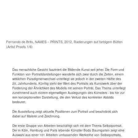
Fernando de Brito, NAMES – PRINTS, 2012, Radierungen auf farbigem Bütten
(Artist Proofs 1/6)
Das menschliche Gesicht fasziniert die Bildende Kunst seit jeher. Die Form und
Funktion von Portraitdarstellungen wandelte sich zwar durch die Zeiten, einem
wirklichen Paradigmenwechsel unterliegt sie jedoch in der zweiten Hälfte des
20. Jahrhunderts. Künftig steht der Wert des Portraits als Kunstwerk über der
Forderung der Ähnlichkeit des Modells mit seinem Porträt. Das Thema unterliegt
zunehmend auch extrem eigenwilligen Auslegungen des Künstlers - bis hin zur
rein konzeptionellen Darstellung, die den Verlust des konkreten Abbilds
bedeutet.
Die Ausstellung zeigt aktuelle Positionen zum Portrait und beschränkt sich
dabei auf Malerei und Zeichnung.
Die erste Gruppe von Arbeiten beschäftigt sich mit dem Thema Selbstportrait.
Der in Köln, Hamburg und Paris lebende Künstler Bodo Baumgarten zeigt eine
Auswahl aus einer 101 Arbeiten umfassenden Werkreihe von Selbstportraits,