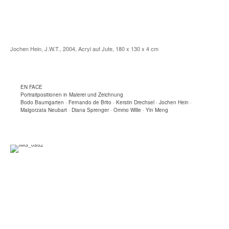
Jochen Hein, J.W.T., 2004, Acryl auf Jute, 180 x 130 x 4 cm
EN FACE
Portraitpositionen in Malerei und Zeichnung
Bodo Baumgarten · Fernando de Brito · Kerstin Drechsel · Jochen Hein ·
Malgorzata Neubart · Diana Sprenger · Ommo Wille · Yin Meng