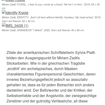
Miriam Zadil, FOSSIL, „I lean to you, numb as a fossil. Tell me I`m here.“ 2019, 63 x 45
cm
Miriam Zadil, IDENTITY, „And I sit here without identity: faceless. My head aches“ 2019,
Garn auf Nessel, 52 x 42 cm
Miriam Zadil, GRANDEUR "I detest", 2020, Garn auf Nessel, 40 x 60 cm
Zitate der amerikanischen Schriftstellerin Sylvia Plath
bilden den Ausgangspunkt für Miriam Zadils
Stickarbeiten. Wie in der griechischen Tragödie
„erzählt“ ein archetypisches, durch Masken
charakterisiertes Figurenpersonal Geschichten, deren
inneres Beziehungsgeflecht jedoch so assoziativ
gehalten ist, dass es für jeden Betrachter sich anders
darstellen wird. Der Befürworter und der Kritiker, der
Selbstverliebte und der Angstvolle, der zwiegesichtige
Zerstörer und der gutmütig Verlässliche, all diese