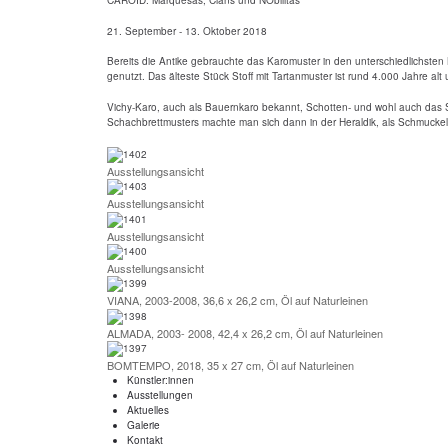
CAROID. Marquesas, Clans und NObilitas
21. September - 13. Oktober 2018
Bereits die Antike gebrauchte das Karomuster in den unterschiedlichste
genutzt. Das älteste Stück Stoff mit Tartanmuster ist rund 4.000 Jahre alt
Vichy-Karo, auch als Bauernkaro bekannt, Schotten- und wohl auch das 
Schachbrettmusters machte man sich dann in der Heraldik, als Schmuckelem
Ausstellungsansicht
Ausstellungsansicht
Ausstellungsansicht
Ausstellungsansicht
VIANA, 2003-2008, 36,6 x 26,2 cm, Öl auf Naturleinen
ALMADA, 2003- 2008, 42,4 x 26,2 cm, Öl auf Naturleinen
BOMTEMPO, 2018, 35 x 27 cm, Öl auf Naturleinen
Künstler:innen
Ausstellungen
Aktuelles
Galerie
Kontakt