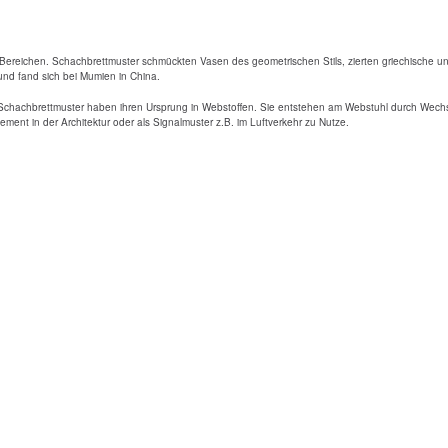
n Bereichen. Schachbrettmuster schmückten Vasen des geometrischen Stils, zierten griechische 
 und fand sich bei Mumien in China.
Schachbrettmuster haben ihren Ursprung in Webstoffen. Sie entstehen am Webstuhl durch Wechse
ent in der Architektur oder als Signalmuster z.B. im Luftverkehr zu Nutze.