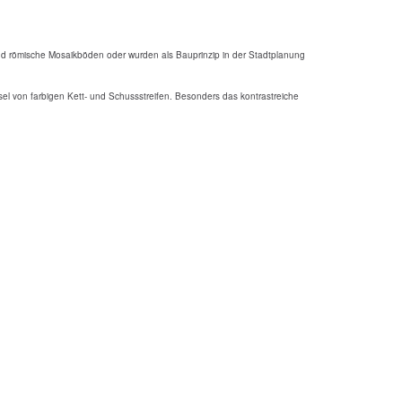
und römische Mosaikböden oder wurden als Bauprinzip in der Stadtplanung
l von farbigen Kett- und Schussstreifen. Besonders das kontrastreiche