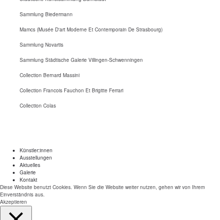
Sammlung Biedermann
Mamcs (Musée D'art Moderne Et Contemporain De Strasbourg)
Sammlung Novartis
Sammlung Städtische Galerie Villingen-Schwenningen
Collection Bernard Massini
Collection Francois Fauchon Et Brigitte Ferrari
Collection Colas
Künstler:innen
Ausstellungen
Aktuelles
Galerie
Kontakt
Diese Website benutzt Cookies. Wenn Sie die Website weiter nutzen, gehen wir von Ihrem
Einverständnis aus.
Akzeptieren