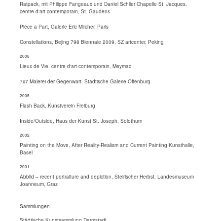
Ratpack, mit Philippe Fangeaux und Daniel Schlier Chapelle St. Jacques,
centre d‘art contemporain, St. Gaudens
Pièce à Part, Galerie Eric Mircher, Paris
Constellations, Bejing 798 Biennale 2009, SZ artcenter, Peking
2008
Lieux de Vie, centre d‘art contemporain, Meymac
7x7 Malerei der Gegenwart, Städtische Galerie Offenburg
2005
Flash Back, Kunstverein Freiburg
Inside/Outside, Haus der Kunst St. Joseph, Solothurn
2002
Painting on the Move, After Reality-Realism and Current Painting Kunsthalle,
Basel
2001
Abbild – recent portraiture and depiction, Steirischer Herbst, Landesmuseum
Joanneum, Graz
Sammlungen
Städtische Kunstsammlung Darmstadt