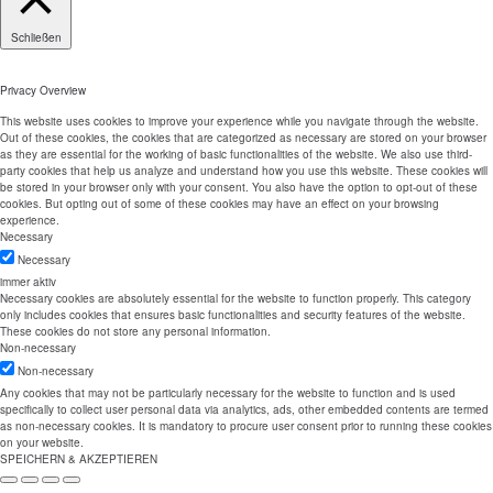
Schließen
Privacy Overview
This website uses cookies to improve your experience while you navigate through the website.
Out of these cookies, the cookies that are categorized as necessary are stored on your browser
as they are essential for the working of basic functionalities of the website. We also use third-
party cookies that help us analyze and understand how you use this website. These cookies will
be stored in your browser only with your consent. You also have the option to opt-out of these
cookies. But opting out of some of these cookies may have an effect on your browsing
experience.
Necessary
Necessary
immer aktiv
Necessary cookies are absolutely essential for the website to function properly. This category
only includes cookies that ensures basic functionalities and security features of the website.
These cookies do not store any personal information.
Non-necessary
Non-necessary
Any cookies that may not be particularly necessary for the website to function and is used
specifically to collect user personal data via analytics, ads, other embedded contents are termed
as non-necessary cookies. It is mandatory to procure user consent prior to running these cookies
on your website.
SPEICHERN & AKZEPTIEREN