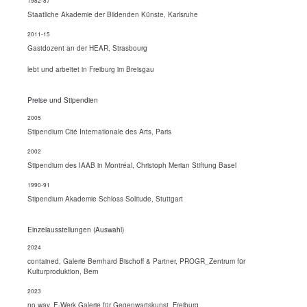
Staatliche Akademie der Bildenden Künste, Karlsruhe
2011-15
Gastdozent an der HEAR, Strasbourg
lebt und arbeitet in Freiburg im Breisgau
Preise und Stipendien
2005
Stipendium Cité Internationale des Arts, Paris
2002
Stipendium des IAAB in Montréal, Christoph Merian Stiftung Basel
1990-91
Stipendium Akademie Schloss Solitude, Stuttgart
Einzelausstellungen (Auswahl)
2024
contained, Galerie Bernhard Bischoff & Partner, PROGR_Zentrum für
Kulturproduktion, Bern
2023
no way, E-Werk Galerie für Gegenwartskunst, Freiburg