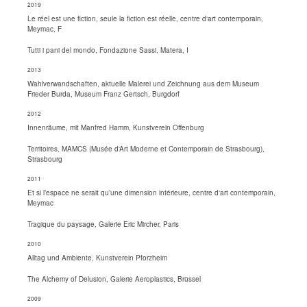
2019
Le réel est une fiction, seule la fiction est réelle, centre d‘art contemporain,
Meymac, F
Tutti i pani del mondo, Fondazione Sassi, Matera, I
2013
Wahlverwandschaften, aktuelle Malerei und Zeichnung aus dem Museum
Frieder Burda, Museum Franz Gertsch, Burgdorf
2012
Innenräume, mit Manfred Hamm, Kunstverein Offenburg
Territoires, MAMCS (Musée d‘Art Moderne et Contemporain de Strasbourg),
Strasbourg
2011
Et si l’espace ne serait qu’une dimension intérieure, centre d‘art contemporain,
Meymac
Tragique du paysage, Galerie Eric Mircher, Paris
2010
Alltag und Ambiente, Kunstverein Pforzheim
The Alchemy of Delusion, Galerie Aeroplastics, Brüssel
2009