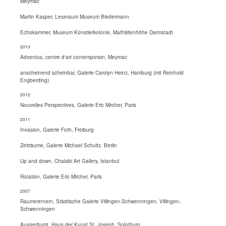
Meymac
Martin Kasper, Leseraum Museum Biedermann
Echokammer, Museum Künstlerkolonie, Mathildenhöhe Darmstadt
2013
Adventus, centre d‘art contemporain, Meymac
anscheinend scheinbar, Galerie Carolyn Heinz, Hamburg (mit Reinhold
Engberding)
2012
Nouvelles Perspectives, Galerie Eric Mircher, Paris
2011
Invasion, Galerie Foth, Freiburg
Zeiträume, Galerie Michael Schultz. Berlin
Up and down, Chalabi Art Gallery, Istanbul
Rotation, Galerie Eric Mircher, Paris
2007
Raumerinnern, Städtische Galerie Villingen-Schwenningen, Villingen-
Schwenningen
Ausgeräumt, Haus der Kunst St. Joseph, Solothurn