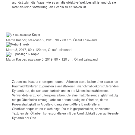
grundsätzlich die Frage, wie es um die objektive Welt bestellt ist und ob sie
nicht als reine Vorstellung, als Schein zu entlarven ist.
Martin Kasper, staircase 2, 2019, 90 x 80 cm, Öl auf Leinwand
Metro 3, 2017, 80 x 120 cm, Öl auf Leinwand
Martin Kasper, passage 5, 2019, 80 x 120 cm, Öl auf Leinwand
Zudem löst Kasper in einigen neueren Arbeiten seine bisher eher statischen
Raumarchitekturen zugunsten einer stärkeren, manchmal dekonstruierenden
Dynamik auf, die sich auch farblich und in der Materialauswahl mitteilt.
Verwendete er zuvor Eitemperafarben, die eine mattglänzende, gleichmäßig
ruhige Oberfläche erzeugt, arbeitet er nun häufig mit Ölfarben, deren
Prozesshaftigkeit im Arbeitsvorgang eine größere Bandbreite an
Oberflächenqualitäten in sich birgt. Die teils gespachtelten, nervöseren
Texturen der Ölfarben korrespondieren mit der Unwirtlichkeit oder auflösenden
Dynamik der Orte.