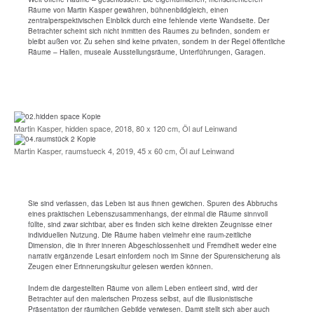
Räume von Martin Kasper gewähren, bühnenbildgleich, einen
zentralperspektivischen Einblick durch eine fehlende vierte Wandseite. Der
Betrachter scheint sich nicht inmitten des Raumes zu befinden, sondern er
bleibt außen vor. Zu sehen sind keine privaten, sondern in der Regel öffentliche
Räume – Hallen, museale Ausstellungsräume, Unterführungen, Garagen.
Martin Kasper, hidden space, 2018, 80 x 120 cm, Öl auf Leinwand
Martin Kasper, raumstueck 4, 2019, 45 x 60 cm, Öl auf Leinwand
Sie sind verlassen, das Leben ist aus ihnen gewichen. Spuren des Abbruchs
eines praktischen Lebenszusammenhangs, der einmal die Räume sinnvoll
füllte, sind zwar sichtbar, aber es finden sich keine direkten Zeugnisse einer
individuellen Nutzung. Die Räume haben vielmehr eine raum-zeitliche
Dimension, die in ihrer inneren Abgeschlossenheit und Fremdheit weder eine
narrativ ergänzende Lesart einfordern noch im Sinne der Spurensicherung als
Zeugen einer Erinnerungskultur gelesen werden können.
Indem die dargestellten Räume von allem Leben entleert sind, wird der
Betrachter auf den malerischen Prozess selbst, auf die illusionistische
Präsentation der räumlichen Gebilde verwiesen. Damit stellt sich aber auch