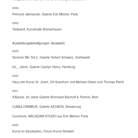
2006
Peinture allemande, Galerie Eric Mircher, Paris
2002
Treibstoff, Kunsthalle Bremerhaven
Ausstellungsbeteiligungen (Auswahl)
2025
Sommer Mix Teil 2, Galerie Hubert Schwarz, Greifswald
20__Jahre, Galerie Carolyn Heinz, Hamburg
2022
Haus der Kunst St. Josef, CH-Solothurn (mit Michael Göbel und Thomas Piehl)
2021
XXyears, 20 Jahre Galerie Bernhard Bischoff & Partner, Bern
CUMULONIMBUS, Galerie AEDAEN, Strasbourg
Ouverture, MACADAM STUDIO par Eric Mircher, Paris
2020
Kunst im Setzkasten, Forum Kunst Rottweil