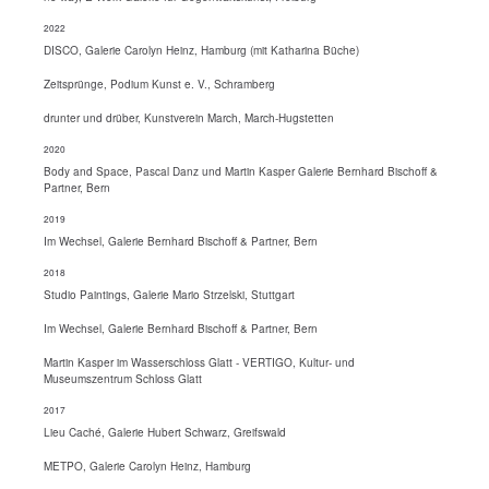
2022
DISCO, Galerie Carolyn Heinz, Hamburg (mit Katharina Büche)
Zeitsprünge, Podium Kunst e. V., Schramberg
drunter und drüber, Kunstverein March, March-Hugstetten
2020
Body and Space, Pascal Danz und Martin Kasper Galerie Bernhard Bischoff &
Partner, Bern
2019
Im Wechsel, Galerie Bernhard Bischoff & Partner, Bern
2018
Studio Paintings, Galerie Mario Strzelski, Stuttgart
Im Wechsel, Galerie Bernhard Bischoff & Partner, Bern
Martin Kasper im Wasserschloss Glatt - VERTIGO, Kultur- und
Museumszentrum Schloss Glatt
2017
Lieu Caché, Galerie Hubert Schwarz, Greifswald
METPO, Galerie Carolyn Heinz, Hamburg