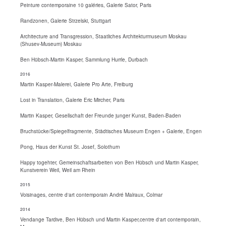
Peinture contemporaine 10 galéries, Galerie Sator, Paris
Randzonen, Galerie Strzelski, Stuttgart
Architecture and Transgression, Staatliches Architekturmuseum Moskau
(Shusev-Museum) Moskau
Ben Hübsch-Martin Kasper, Sammlung Hurrle, Durbach
2016
Martin Kasper-Malerei, Galerie Pro Arte, Freiburg
Lost in Translation, Galerie Eric Mircher, Paris
Martin Kasper, Gesellschaft der Freunde junger Kunst, Baden-Baden
Bruchstücke/Spiegelfragmente, Städtisches Museum Engen + Galerie, Engen
Pong, Haus der Kunst St. Josef, Solothurn
Happy togehter, Gemeinschaftsarbeiten von Ben Hübsch und Martin Kasper,
Kunstverein Weil, Weil am Rhein
2015
Voisinages, centre d‘art contemporain André Malraux, Colmar
2014
Vendange Tardive, Ben Hübsch und Martin Kasper,centre d‘art contemporain,